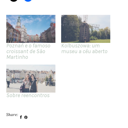
Poznań e o famoso
Kolbuszowa: um
croissant de São
museu a céu aberto
Martinho
Sobre reencontros
Share: