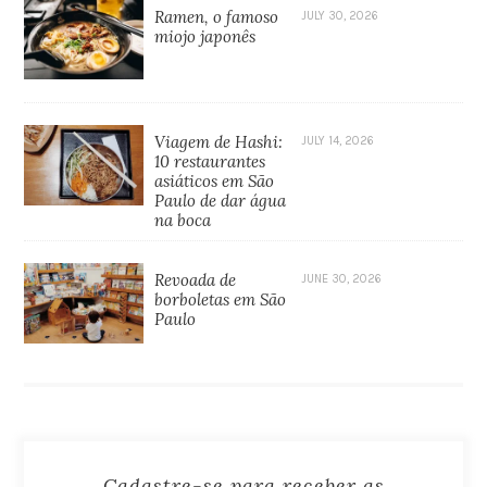
Ramen, o famoso
JULY 30, 2026
miojo japonês
Viagem de Hashi:
JULY 14, 2026
10 restaurantes
asiáticos em São
Paulo de dar água
na boca
Revoada de
JUNE 30, 2026
borboletas em São
Paulo
Cadastre-se para receber as