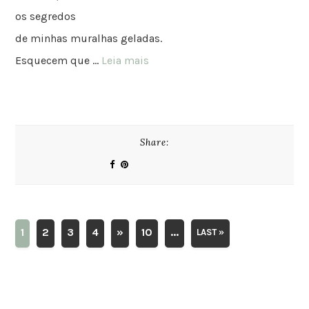
os segredos
de minhas muralhas geladas.
Esquecem que …
Leia mais
Share:
1
2
3
4
»
10
...
LAST »