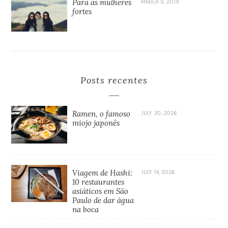
Para as mulheres
MARCH 9, 2019
fortes
Posts recentes
Ramen, o famoso
JULY 30, 2026
miojo japonês
Viagem de Hashi:
JULY 14, 2026
10 restaurantes
asiáticos em São
Paulo de dar água
na boca