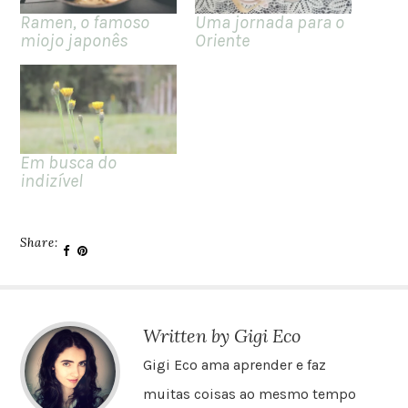
Ramen, o famoso
Uma jornada para o
miojo japonês
Oriente
Em busca do
indizível
Share:
Written by Gigi Eco
Gigi Eco ama aprender e faz
muitas coisas ao mesmo tempo