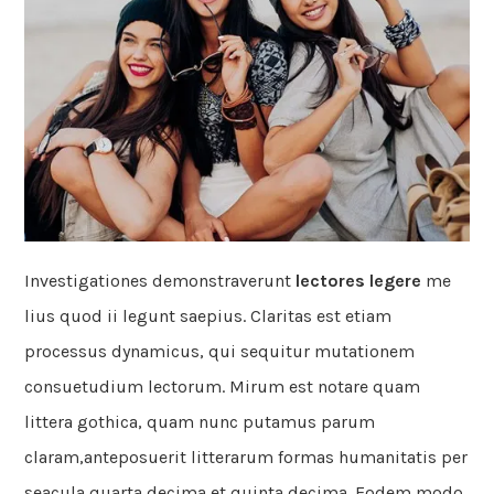
Investigationes demonstraverunt
lectores legere
me
lius quod ii legunt saepius. Claritas est etiam
processus dynamicus, qui sequitur mutationem
consuetudium lectorum. Mirum est notare quam
littera gothica, quam nunc putamus parum
claram,anteposuerit litterarum formas humanitatis per
seacula quarta decima et quinta decima. Eodem modo