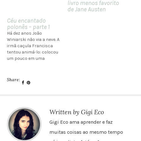
livro menos favorito
de Jane Austen
Céu encantado
polonês – parte 1
Há dez anos João
Winiarski não via a neve. A
irmã caçula Francisca
tentou animá-lo: colocou
um pouco em uma
caixinha, a fim de mandar
pelo correio para o irmão
que morava no Brasil. A
Share:
aventura não deu certo –
a neve virou água antes de
chegar na poczta -…
Written by Gigi Eco
Gigi Eco ama aprender e faz
muitas coisas ao mesmo tempo