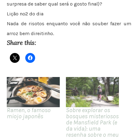
surpresa de saber qual será o gosto final)?
Lição nº2 do dia
Nada de risotos enquanto você não souber fazer um
arroz bem direitinho.
Share this:
Ramen, o famoso
Sobre explorar os
miojo japonês
bosques misteriosos
de Mansfield Park (e
da vida): uma
resenha sobre o meu