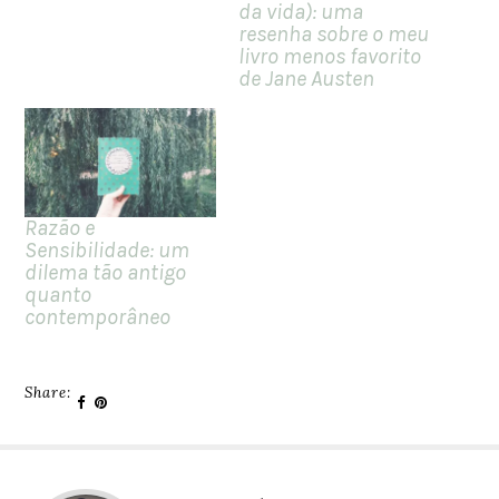
da vida): uma
resenha sobre o meu
livro menos favorito
de Jane Austen
Razão e
Sensibilidade: um
dilema tão antigo
quanto
contemporâneo
Share: