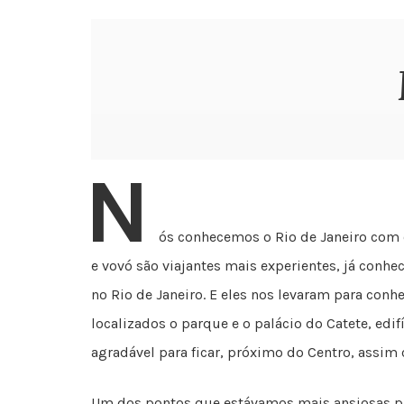
N
ós conhecemos o Rio de Janeiro com 
e vovó são viajantes mais experientes, já con
no Rio de Janeiro. E eles nos levaram para con
localizados o parque e o palácio do Catete, edi
agradável para ficar, próximo do Centro, assim
Um dos pontos que estávamos mais ansiosas para