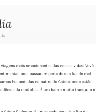
lia
nts
s viagens mais emocionantes das nossas vidas! Vovô
entimental, pois passaram parte de sua lua de mel
Ficamos hospedadas no bairro do Catete, onde estão
esidência da república. É um bairro muito tranquilo e
 Cristo Redentor. Saímos cedo para lá, a fim de