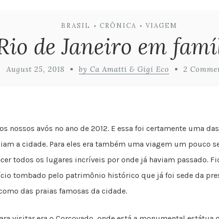
BRASIL
CRÔNICA
VIAGEM
•
•
Rio de Janeiro em famí
August 25, 2018
by Ca Amatti & Gigi Eco
2 Comme
os nossos avós no ano de 2012. E essa foi certamente uma da
heciam a cidade. Para eles era também uma viagem um pouco s
hecer todos os lugares incríveis por onde já haviam passado. 
fício tombado pelo patrimônio histórico que já foi sede da pr
 como das praias famosas da cidade.
 visitar era o Corcovado, onde está a monumental estátua do