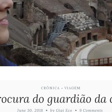
CRÔNICA
VIAGEM
•
rocura do guardião da 
June 30, 2018
by Gigi Eco
9 Comments