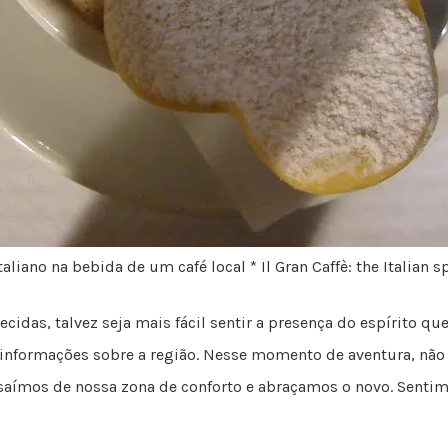
italiano na bebida de um café local * Il Gran Caffè: the Italian sp
idas, talvez seja mais fácil sentir a presença do espírito q
nformações sobre a região. Nesse momento de aventura, não
 saímos de nossa zona de conforto e abraçamos o novo. Sent