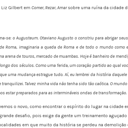
 Liz Gilbert em
Comer, Rezar, Amar
sobre uma ruína da cidade 
hama-se: o Augusteum. Otaviano Augusto o constriu para abrigar seus
r de Roma, imaginaria a queda de Roma e de todo o mundo como e
, uma arena de touros, mercado de muambas. Hoje é banheiro de men
 longo dos séculos. Como uma ferida, um coração partido ao qual voc
ue uma mudança estrague tudo. Aí, eu lembrei da história daquele 
anquilizei. Talvez minha vida não tenha sido tão caótica. O mundo q
mos estar preparados para as intermináveis ondas de transformação.
emos o novo, como encontrar o espírito do lugar na cidade 
rande desafio, pois exige da gente um treinamento aguçado d
ocalidades em que muito da história se perdeu na demolição d