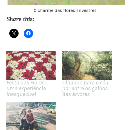
O charme das flores silvestres
Share this:
Festa das Flores:
Olhando para o céu
uma experiência
por entre os galhos
inesquecível
das árvores