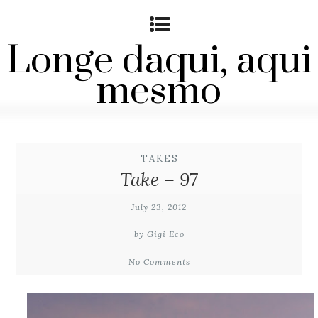
Longe daqui, aqui
mesmo
TAKES
Take – 97
July 23, 2012
by Gigi Eco
No Comments