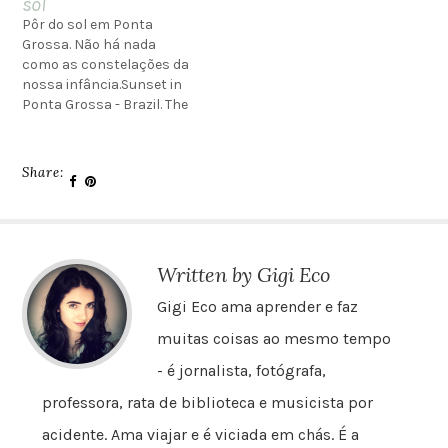
sol
Pôr do sol em Ponta
Grossa. Não há nada
como as constelações da
nossa infância.Sunset in
Ponta Grossa - Brazil. The
best constellations are
those from our
childhood.Adoro coleções.
Share:
Tenho várias. Desde
algumas mais comuns,
como livros e cartões-
postais, até outras mais
sentimentais como
Written by Gigi Eco
pedrinhas das cidades
dos meus antepassados,…
Gigi Eco ama aprender e faz
muitas coisas ao mesmo tempo
- é jornalista, fotógrafa,
professora, rata de biblioteca e musicista por
acidente. Ama viajar e é viciada em chás. É a