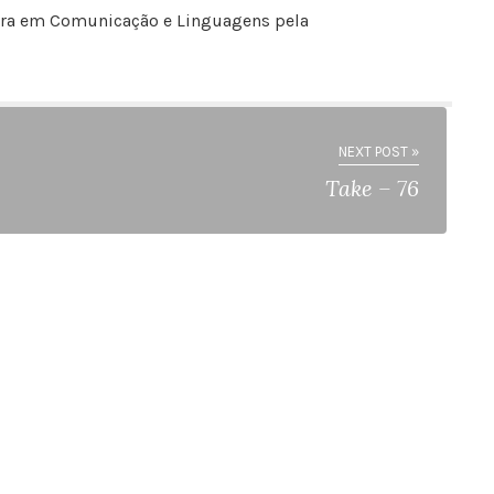
outora em Comunicação e Linguagens pela
NEXT POST »
Take – 76