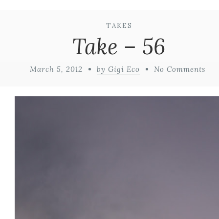
TAKES
Take – 56
March 5, 2012
by Gigi Eco
No Comments