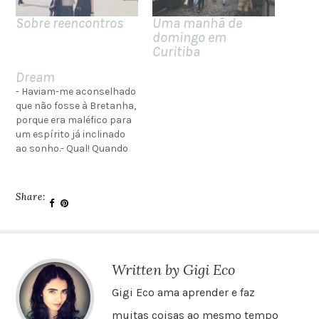
Sobre reencontros
Uma manhã de
domingo em
Curitiba
Dream
- Haviam-me aconselhado
que não fosse à Bretanha,
porque era maléfico para
um espírito já inclinado
ao sonho.- Qual! Quando
um espírito é inclinado ao
sonho, não devemos
mantê-lo afastado deste,
Share:
não lho devemos
raciocinar. Enquanto o
senhor desviar seu
espírito de seus sonhos,
ele não os conhecerá, e
Written by Gigi Eco
será…
Gigi Eco ama aprender e faz
muitas coisas ao mesmo tempo