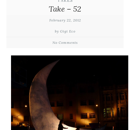
TAKES
Take – 52
February 22, 2012
by Gigi Eco
No Comments