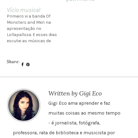
Vício musical
Primeiro vi a banda Of
Monsters and Men na
apresentação no
Lollapalloza. E esses dias
escutei as músicas de
novo enquanto passeava
pela Saraiva. Muito, muito
perigoso. Agora não
Share:
consigo parar de ouvir o
álbum My head is an
animal. Banda da Islândia,
formada em 2010, é
conhecida por um estilo…
Written by Gigi Eco
Gigi Eco ama aprender e faz
muitas coisas ao mesmo tempo
- é jornalista, fotógrafa,
professora, rata de biblioteca e musicista por