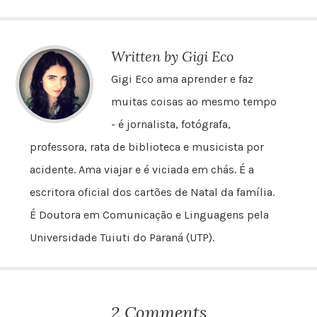
poesia à noite? Acho que
escutei uma voz na
livraria na noite
passada”... O senhor
Written by Gigi Eco
Goldman…
Gigi Eco ama aprender e faz
muitas coisas ao mesmo tempo
- é jornalista, fotógrafa,
professora, rata de biblioteca e musicista por
acidente. Ama viajar e é viciada em chás. É a
escritora oficial dos cartões de Natal da família.
É Doutora em Comunicação e Linguagens pela
Universidade Tuiuti do Paraná (UTP).
2 Comments