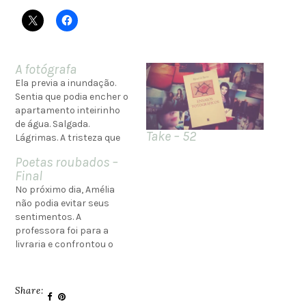
A fotógrafa
Ela previa a inundação.
Sentia que podia encher o
apartamento inteirinho
de água. Salgada.
Take – 52
Lágrimas. A tristeza que
teimava em não sumir.
Poetas roubados –
Teimava em permanecer
Final
como uma sombra. Era o
No próximo dia, Amélia
aviso prévio de que
não podia evitar seus
algumas coisas não
sentimentos. A
podiam continuar. Que era
professora foi para a
preciso enfrentar os
livraria e confrontou o
problemas teimosos.
senhor Goldman: “Bom
Aqueles que apareciam
dia! Posso lhe perguntar
em…
uma coisa? Estou muito
Share:
curiosa. Você gosta de ler