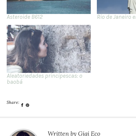
Asteroide B612
Rio de Janeiro 
Aleatoriedades principescas: o
baobá
Share:
Written by Gigi Eco