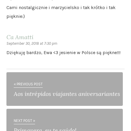
Cami nostalgicznie i marzycielsko i tak krótko i tak
pięknie:)
Ca Amatti
September 30, 2018 at 7:30 pm
Dziękuję bardzo, Ewa <3 jesienie w Polsce są piękne!!!
« PREVIOUS POST
Aos intrépidos viajantes aniversariantes
NEXT POST »
Primavera, eu te saúdo!