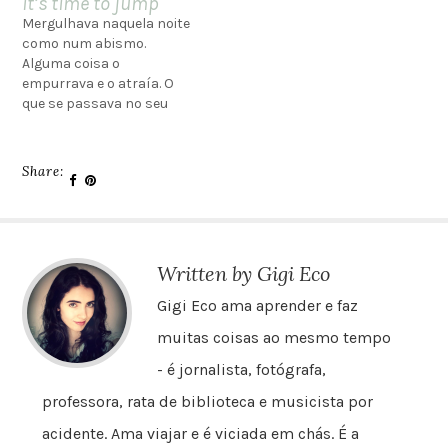
It’s time to jump
fosse o ritmo de um
os chineses. Viva o
Mergulhava naquela noite
tambor. É como se meu
anarquismo! Morte ao
como num abismo.
caminho não quisesse
maestro! Fugimos do
Alguma coisa o
aparecer para mim... RÁ!
grupo para desvendar a
empurrava e o atraía. O
Ou será que eu não deixo?
cidade. Camila teve
que se passava no seu
Ou…
acessos arquitetônicos e
íntimo ninguém poderia
fotografou milhares de
adivinhar, todos o
casas de tronco e
compreenderão. Que
lambrequins –
Share:
homem não entrou, ainda
arquitetura…
que por uma única vez em
toda a vida, na caverna
obscura do
desconhecido?(Victor
Written by Gigi Eco
Hugo, Os Miseráveis)
Gigi Eco ama aprender e faz
muitas coisas ao mesmo tempo
- é jornalista, fotógrafa,
professora, rata de biblioteca e musicista por
acidente. Ama viajar e é viciada em chás. É a