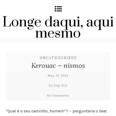
Longe daqui, aqui
mesmo
UNCATEGORIZED
Kerouac – nismos
May 31, 2013
by Gigi Eco
No Comments
“Qual é o seu caminho, homem”? – perguntaria o
beat
.