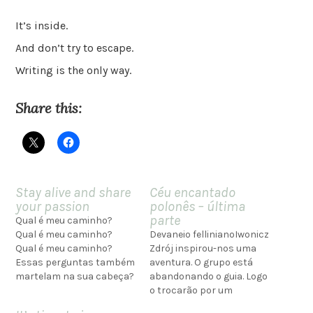
It’s inside.
And don’t try to escape.
Writing is the only way.
Share this:
Stay alive and share
Céu encantado
your passion
polonês – última
parte
Qual é meu caminho?
Qual é meu caminho?
Devaneio fellinianoIwonicz
Qual é meu caminho?
Zdrój inspirou-nos uma
Essas perguntas também
aventura. O grupo está
martelam na sua cabeça?
abandonando o guia. Logo
Porque na minha elas
o trocarão por um
nunca cessam... como se
girassol amarelo, como