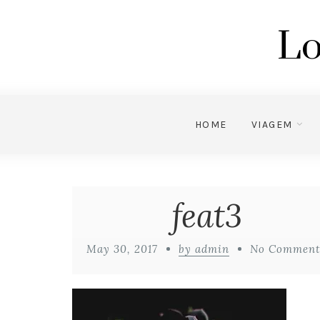
Lo
HOME
VIAGEM
feat3
May 30, 2017
by admin
No Comment