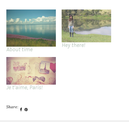
Hey there!
About time
Je t’aime, Paris!
Share: