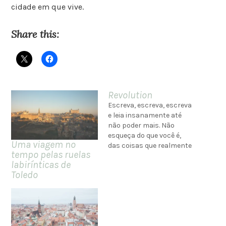
cidade em que vive.
Share this:
Revolution
Escreva, escreva, escreva
e leia insanamente até
não poder mais. Não
esqueça do que você é,
Uma viagem no
das coisas que realmente
tempo pelas ruelas
importam. Não esqueça
labirínticas de
dos seus sonhos. Viva um
Toledo
dia de cada vez e como se
fosse o último. Faça o que
gosta todos os dias.
Lembre que você não
deve…